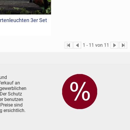
rtenleuchten 3er Set
1
-
11
von 11
 und
 Verkauf an
 gewerblichen
. Der Schutz
her benutzen
 Preise sind
 ersichtlich.