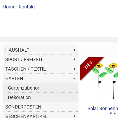
Home
Kontakt
HAUSHALT
SPORT / FREIZEIT
TASCHEN / TEXTIL
GARTEN
Gartenzubehör
Dekoration
SONDERPOSTEN
Solar Sonnenb
Solar Sonnenb
Einschraubh
Giesst
LED Gartenleuch
Gartenhandsch
50er Set Klet
Heckensch
BBQ Smok
Allesschn
Gartensc
Solar E
Bewässerun
Sonnensc
Set
Set
GESCHENKARTIKEL