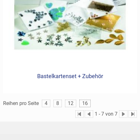
Bastelkartenset + Zubehör
Reihen pro Seite
4
8
12
16
1
-
7
von 7